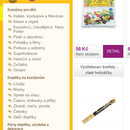
Kostýmy pro děti
Indiáni, kovbojové a Mexičani
Klauni a vtipné
Kouzelníci, čarodějnice, Harry
Potter
Piráti a námořníci
Pohádky a filmy
Profese a uniformy
56 Kč
DETAIL
Superhrdinové
Není skladem
N
Vánoční a zimní
Zvířátka
Vystřelovací konfety -
Ostatní
zlaté hvězdičky
Doplňky ke kostýmům
Líčidla
Masky
Spreje na vlasy
Čepice, klobouky a přilby
Zbraně, meče, pistole
Čelenky
Další doplňky
Párty doplňky, výzdoba a
dekorace