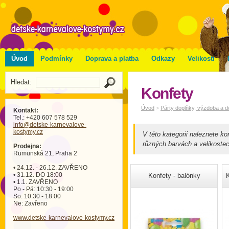
Úvod
Podmínky
Doprava a platba
Odkazy
Velikosti
Hledat:
Konfety
Úvod
>
Párty doplňky, výzdoba a 
Kontakt:
Tel.: +420 607 578 529
info
@detske-karnevalove-
kostymy
.cz
V této kategorii naleznete k
různých barvách a velikostec
Prodejna:
Rumunská 21, Praha 2
• 24.12. - 26.12. ZAVŘENO
• 31.12. DO 18:00
Konfety - balónky
K
• 1.1. ZAVŘENO
Po - Pá: 10:30 - 19:00
So: 10:30 - 18:00
Ne: Zavřeno
www.detske-karnevalove-kostymy.cz