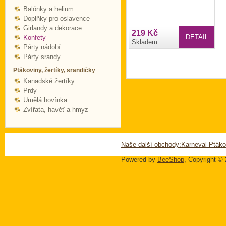
Balónky a helium
Doplňky pro oslavence
Girlandy a dekorace
219 Kč
DETAIL
Konfety
Skladem
Párty nádobí
Párty srandy
Ptákoviny, žertíky, srandičky
Kanadské žertíky
Prdy
Umělá hovínka
Zvířata, havěť a hmyz
Naše další obchody:
Karneval-Ptáko
Powered by
BeeShop
, Copyright ©