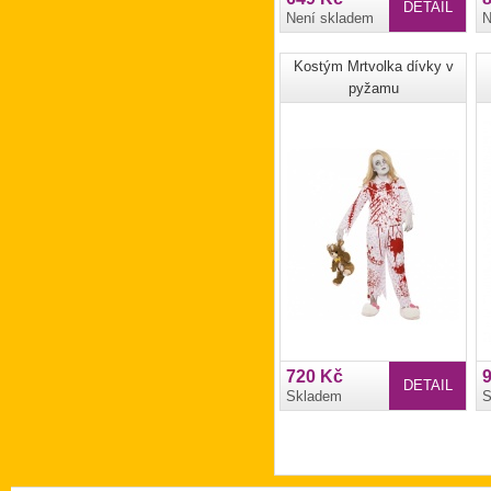
DETAIL
Není skladem
N
Kostým Mrtvolka dívky v
pyžamu
720 Kč
DETAIL
Skladem
S