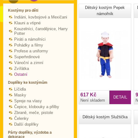
Dětský kostým Pepek
Kostýmy pro děti
námořník
Indiáni, kovbojové a Mexičani
Klauni a vtipné
Kouzelníci, čarodějnice, Harry
Potter
Piráti a námořníci
Pohádky a filmy
Profese a uniformy
Superhrdinové
Vánoční a zimní
Zvířátka
Ostatní
Doplňky ke kostýmům
Líčidla
617 Kč
Masky
DETAIL
Není skladem
N
Spreje na vlasy
Čepice, klobouky a přilby
Zbraně, meče, pistole
Dětský kostým Služtička
Čelenky
Další doplňky
Párty doplňky, výzdoba a
dekorace