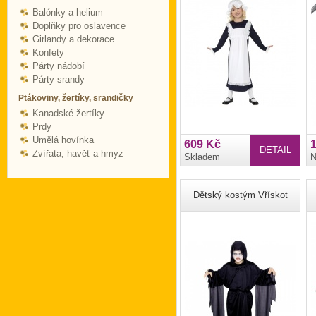
Balónky a helium
Doplňky pro oslavence
Girlandy a dekorace
Konfety
Párty nádobí
Párty srandy
Ptákoviny, žertíky, srandičky
Kanadské žertíky
Prdy
Umělá hovínka
609 Kč
DETAIL
Zvířata, havěť a hmyz
Skladem
N
Dětský kostým Vřískot