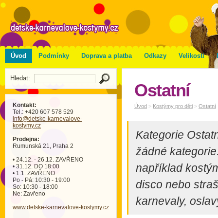
Úvod
Podmínky
Doprava a platba
Odkazy
Velikosti
Hledat:
Ostatní
Kontakt:
Úvod
>
Kostýmy pro děti
>
Ostatní
Tel.: +420 607 578 529
info
@detske-karnevalove-
kostymy
.cz
Kategorie Ostatn
Prodejna:
Rumunská 21, Praha 2
žádné kategorie
• 24.12. - 26.12. ZAVŘENO
například kostým
• 31.12. DO 18:00
• 1.1. ZAVŘENO
Po - Pá: 10:30 - 19:00
disco nebo stra
So: 10:30 - 18:00
Ne: Zavřeno
karnevaly, oslavy
www.detske-karnevalove-kostymy.cz