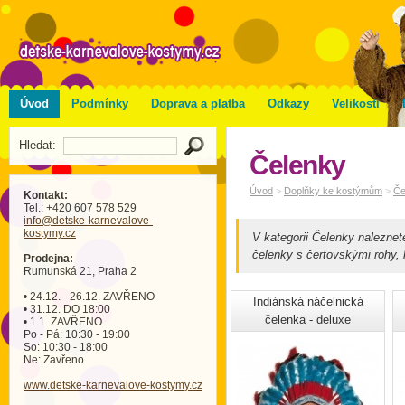
Úvod
Podmínky
Doprava a platba
Odkazy
Velikosti
Hledat:
Čelenky
Úvod
>
Doplňky ke kostýmům
>
Če
Kontakt:
Tel.: +420 607 578 529
info
@detske-karnevalove-
kostymy
.cz
V kategorii Čelenky nalezne
čelenky s čertovskými rohy, 
Prodejna:
Rumunská 21, Praha 2
• 24.12. - 26.12. ZAVŘENO
Indiánská náčelnická
• 31.12. DO 18:00
čelenka - deluxe
• 1.1. ZAVŘENO
Po - Pá: 10:30 - 19:00
So: 10:30 - 18:00
Ne: Zavřeno
www.detske-karnevalove-kostymy.cz