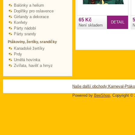
Balónky a helium
Doplňky pro oslavence
Girlandy a dekorace
65 Kč
DETAIL
Konfety
Není skladem
N
Párty nádobí
Párty srandy
Ptákoviny, žertíky, srandičky
Kanadské žertíky
Prdy
Umělá hovínka
Zvířata, havěť a hmyz
Naše další obchody:
Karneval-Ptáko
Powered by
BeeShop
, Copyright ©