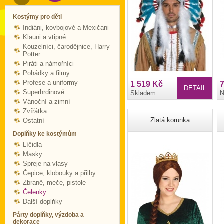
Kostýmy pro děti
Indiáni, kovbojové a Mexičani
Klauni a vtipné
Kouzelníci, čarodějnice, Harry
Potter
Piráti a námořníci
Pohádky a filmy
Profese a uniformy
1 519 Kč
DETAIL
Superhrdinové
Skladem
N
Vánoční a zimní
Zvířátka
Zlatá korunka
Ostatní
Doplňky ke kostýmům
Líčidla
Masky
Spreje na vlasy
Čepice, klobouky a přilby
Zbraně, meče, pistole
Čelenky
Další doplňky
Párty doplňky, výzdoba a
dekorace